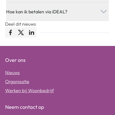
Hoe kan ik betalen via iDEAL?
Deel dit nieuws
Facebook
Twitter
LinkedIn
Over ons
Nieuws
Organisatie
Werken bij Woonbedrijf
Neem contact op