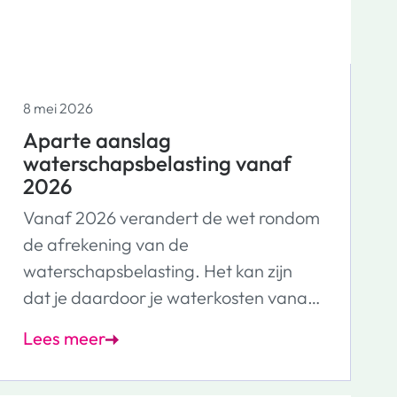
8 mei 2026
Aparte aanslag
waterschapsbelasting vanaf
2026
Vanaf 2026 verandert de wet rondom
de afrekening van de
waterschapsbelasting. Het kan zijn
dat je daardoor je waterkosten vanaf
nu anders betaalt. We leggen graag
Lees meer
uit hoe dit zit. Let op: deze informatie
geldt alleen voor bewoners die hun