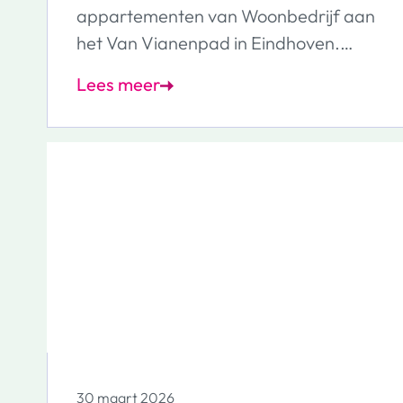
appartementen van Woonbedrijf aan
het Van Vianenpad in Eindhoven.
BAM Wonen startte eind 2024 en
Lees meer
medio december 2025 zijn deze
duurzame appartementen
opgeleverd. De bewoners kregen
direct daarna de sleutel en zijn
begonnen om er hun nieuwe thuis van
te maken. Inmiddels zijn alle bewoners
verhuisd.
30 maart 2026