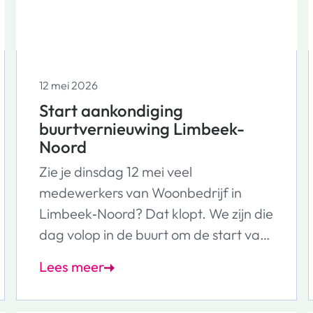
12 mei 2026
Start aankondiging
buurtvernieuwing Limbeek-
Noord
Zie je dinsdag 12 mei veel
medewerkers van Woonbedrijf in
Limbeek‑Noord? Dat klopt. We zijn die
dag volop in de buurt om de start van
de buurtvernieuwing aan te kondigen
Lees meer
en met bewoners in gesprek te gaan.
Onze collega’s bellen bij alle bewoners