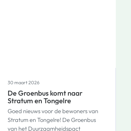
waterkosten via de servicekosten aan
Woonbedrijf betalen. Regel en betaal
je je water al rechtstreeks bij een
waterbedrijf? Dan ontvang je alle
informatie vanuit het waterbedrijf.
30 maart 2026
De Groenbus komt naar
Stratum en Tongelre
Goed nieuws voor de bewoners van
Stratum en Tongelre! De Groenbus
van het Duurzaamheidspact