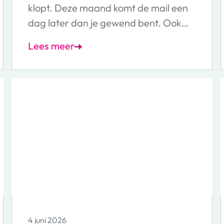
klopt. Deze maand komt de mail een
dag later dan je gewend bent. Ook
heeft de mail een nieuwe uitstraling.
Lees meer
De opmaak en de tekst zijn wat
aangepast en we gebruiken ons
nieuwe logo. De inhoud en hoe je de e-
mail gebruikt blijven hetzelfde.
4 juni 2026