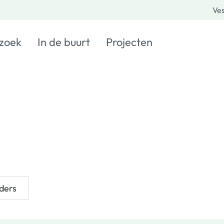
Ves
 zoek
In de buurt
Projecten
ders