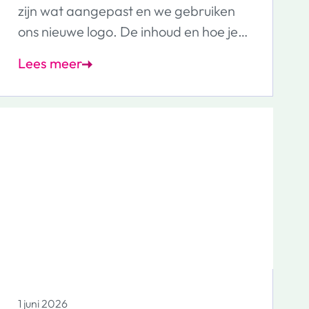
zijn wat aangepast en we gebruiken
ons nieuwe logo. De inhoud en hoe je
de e-mail gebruikt blijven hetzelfde.
Lees meer
Je kunt deze e-mail dus gewoon
gebruiken zoals je gewend bent.
1 juni 2026