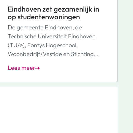
Eindhoven zet gezamenlijk in
op studentenwoningen
De gemeente Eindhoven, de
Technische Universiteit Eindhoven
(TU/e), Fontys Hogeschool,
Woonbedrijf/Vestide en Stichting
Studenten Huisvesting (SSH) hebben
Lees meer
samen de ambitie om de komende 8
jaar zo’n 5.400 sociale
studentenwoningen bij te bouwen.