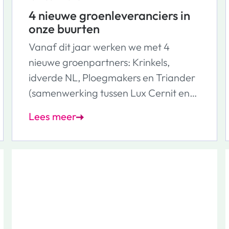
4 nieuwe groenleveranciers in
onze buurten
Vanaf dit jaar werken we met 4
nieuwe groenpartners: Krinkels,
idverde NL, Ploegmakers en Triander
(samenwerking tussen Lux Cernit en
Jos Kanters). Samen werken we aan
Lees meer
het realiseren, onderhouden en
verbeteren van de buitenruimte in
onze buurten. Denk aan binnentuinen,
groene daken, openbaar groen
en parkeerplaatsen.