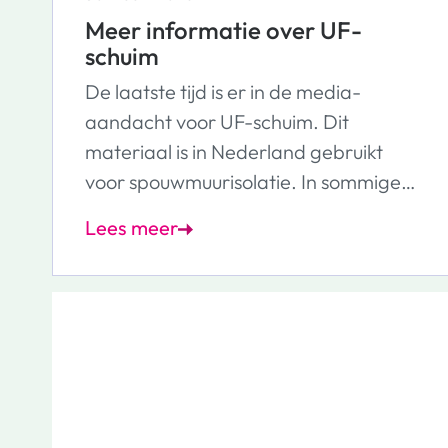
Meer informatie over UF-
schuim
De laatste tijd is er in de media-
aandacht voor UF-schuim. Dit
materiaal is in Nederland gebruikt
voor spouwmuurisolatie. In sommige
situaties kan dit gezondheidsklachten
Lees meer
geven. Daarom geldt er nu een
landelijk advies om UF-schuim niet
meer te gebruiken. Wij hebben het
gebruik van dit materiaal dan ook per
direct stopgezet. We begrijpen dat dit
vragen en zorgen kan geven. Om jou
goed te informeren lees je op deze