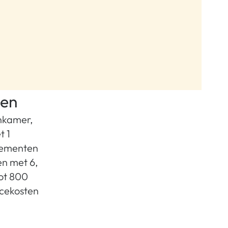
nen
nkamer,
t 1
tementen
n met 6,
tot 800
icekosten