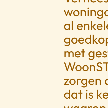
woningc
al enkel
goedkop
met ges
WoonST
zorgen d
dat is 
waarop 