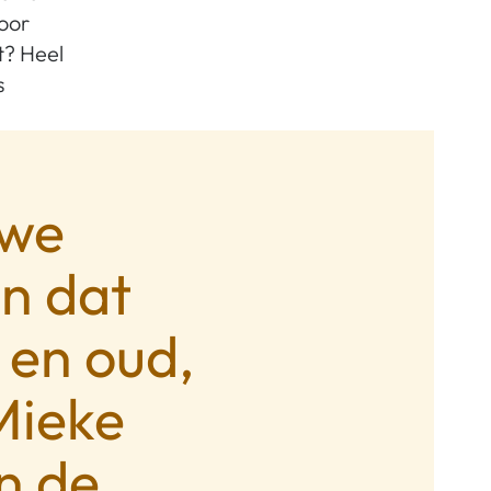
oor
t? Heel
s
uwe
n dat
 en oud,
Mieke
n de