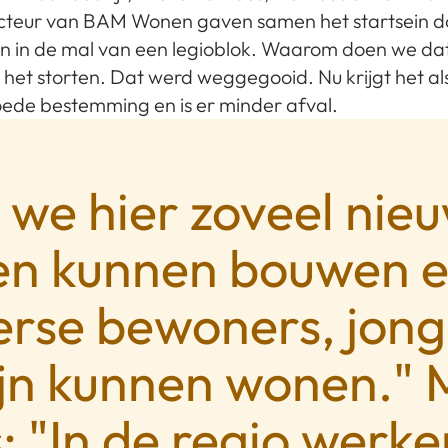
recteur van BAM Wonen gaven samen het startsein d
ten in de mal van een legioblok. Waarom doen we da
j het storten. Dat werd weggegooid. Nu krijgt het al
oede bestemming en is er minder afval.
t we hier zoveel nie
n kunnen bouwen e
verse bewoners, jong
fijn kunnen wonen." 
: "In de regio werke