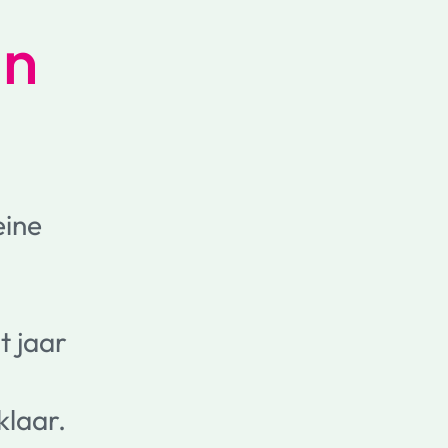
in
eine
t jaar
klaar.