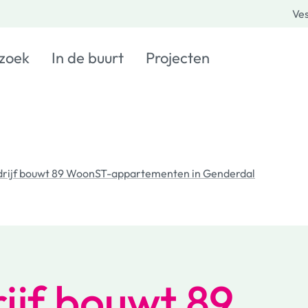
Ves
 zoek
In de buurt
Projecten
ijf bouwt 89 WoonST-appartementen in Genderdal
jf bouwt 89