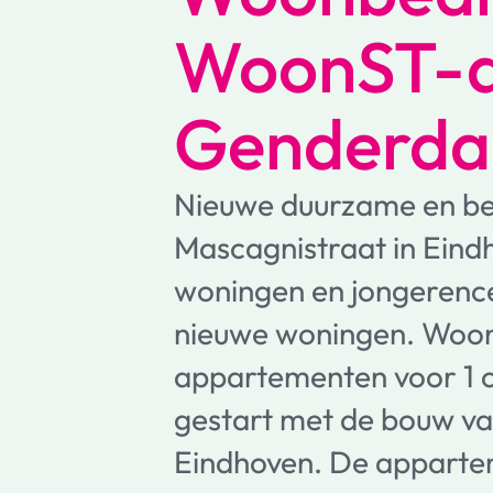
WoonST-a
Genderda
Nieuwe duurzame en b
Mascagnistraat in Eind
woningen en jongerenc
nieuwe woningen. Woonb
appartementen voor 1 o
gestart met de bouw v
Eindhoven. De apparteme