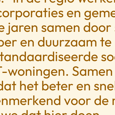
orporaties en gem
e jaren samen door 
er en duurzaam te
tandaardiseerde so
-woningen. Samen 
at het beter en snel
kenmerkend voor de
we dat hier doen.