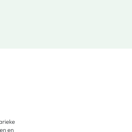
arieke
nen en