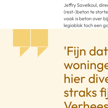
Jeffry Savelkoul, di
(rest-)beton te stor
vaak is beton over bi
legioblok toch een g
'Fijn da
woninge
hier di
straks 
Verhees