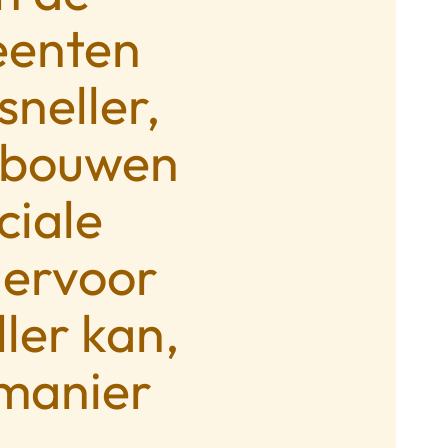
eenten
sneller,
 bouwen
ciale
ervoor
ler kan,
 manier