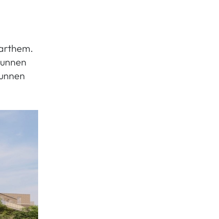
aarthem.
 kunnen
kunnen