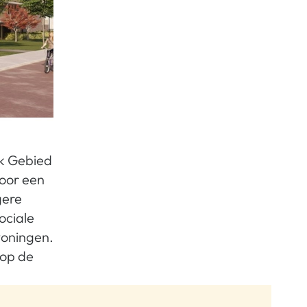
jk Gebied
oor een
gere
ociale
woningen.
 op de