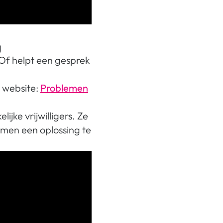
g
 Of helpt een gesprek
 website:
Problemen
ke vrijwilligers. Ze
amen een oplossing te