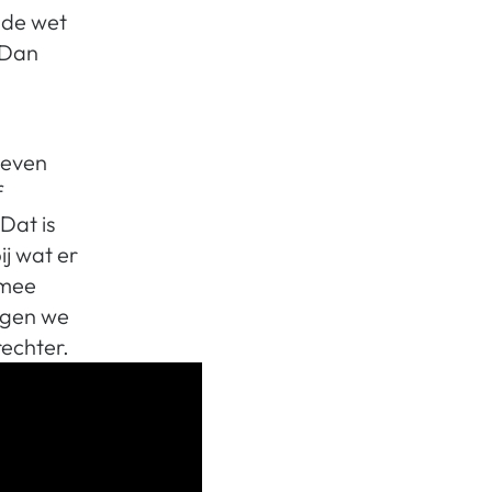
 de wet
? Dan
geven
f
 Dat is
j wat er
rmee
agen we
rechter.