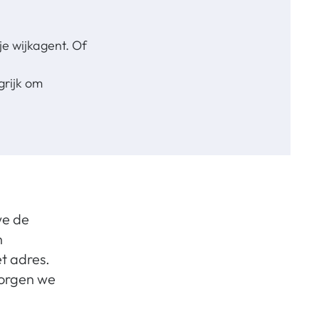
je wijkagent. Of
grijk om
we de
n
t adres.
 zorgen we