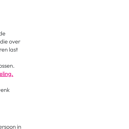
nde
die over
en last
ossen.
ling.
Denk
ersoon in