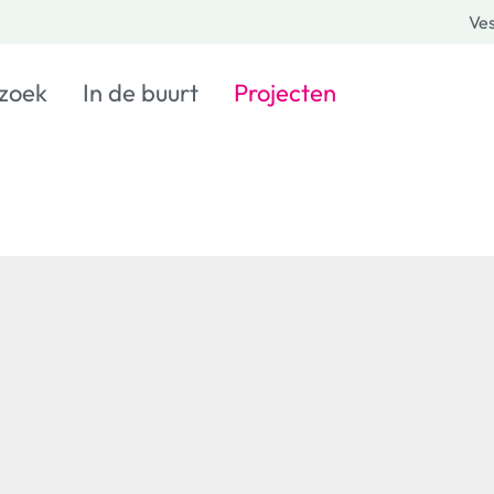
Ves
 zoek
In de buurt
Projecten