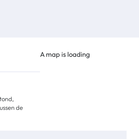
A map is loading
tond,
tussen de