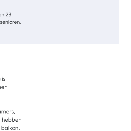
en 23
senioren.
 is
eer
amers,
d hebben
 balkon.