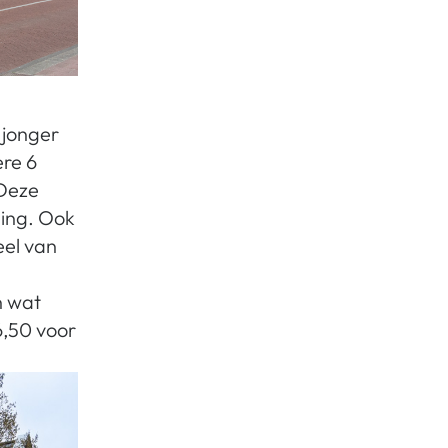
(jonger
ere 6
 Deze
ing. Ook
eel van
n wat
6,50 voor