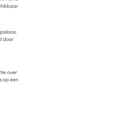
chikbaar
gasloos.
d door
tie over
s op een