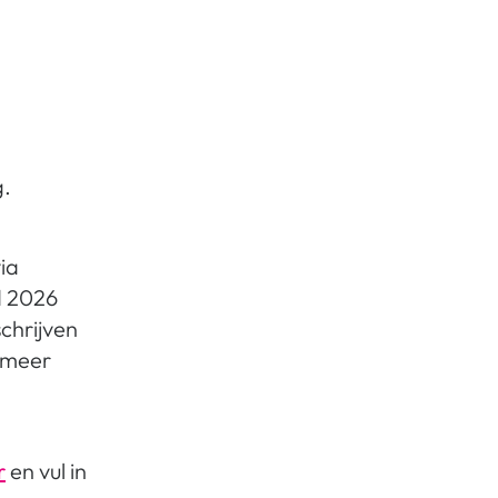
g.
ia
d 2026
schrijven
t meer
r
en vul in