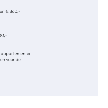
en € 860,-
00,-
 en appartementen
ten voor de