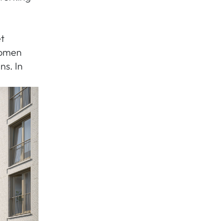
t
komen
s. In