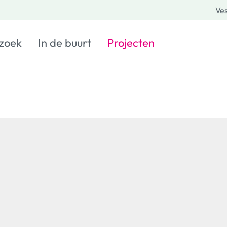
Ves
 zoek
In de buurt
Projecten