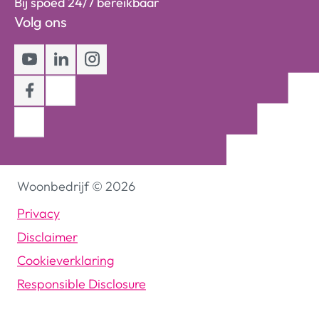
Bij spoed 24/7 bereikbaar
Volg ons
Youtube
LinkedIn
Instagram
Facebook
Woonbedrijf
©
2026
Privacy
Disclaimer
Cookieverklaring
Responsible Disclosure