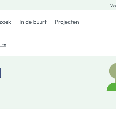
Ves
 zoek
In de buurt
Projecten
len
d