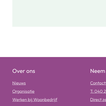
Over ons
Neem 
Nieuws
Contact
Organisatie
T: 040 
Werken bij Woonbedrijf
Direct z